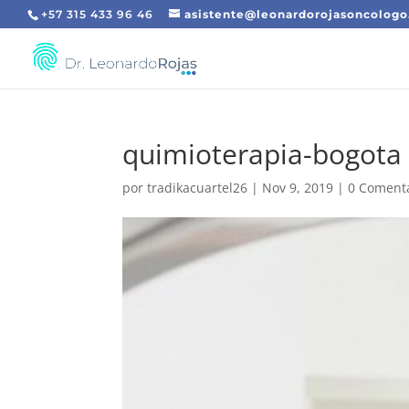
+57 315 433 96 46
asistente@leonardorojasoncolog
quimioterapia-bogota
por
tradikacuartel26
|
Nov 9, 2019
|
0 Coment